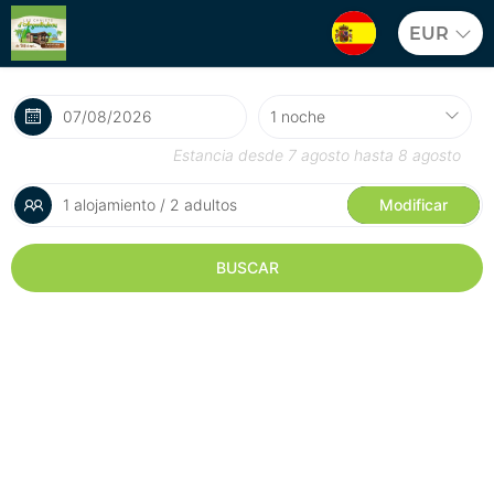
EUR
Estancia desde
7 agosto
hasta
8 agosto
1 alojamiento / 2 adultos
Modificar