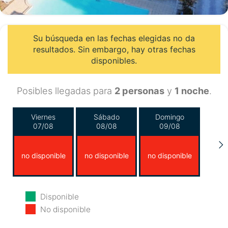
Su búsqueda en las fechas elegidas no da
resultados. Sin embargo, hay otras fechas
disponibles.
Posibles llegadas para
2 personas
y
1 noche
.
Viernes
Sábado
Domingo
07/08
08/08
09/08
no disponible
no disponible
no disponible
Lunes
Martes
Miércoles
Disponible
10/08
11/08
12/08
No disponible