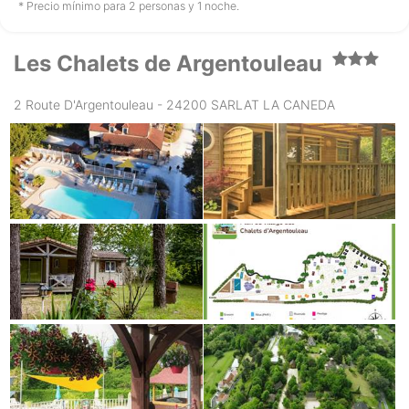
no disponible
no disponible
no disponible
* Precio mínimo para 2 personas y 1 noche.
Les Chalets de Argentouleau
Jueves
13/08
2 Route D'Argentouleau - 24200 SARLAT LA CANEDA
no disponible