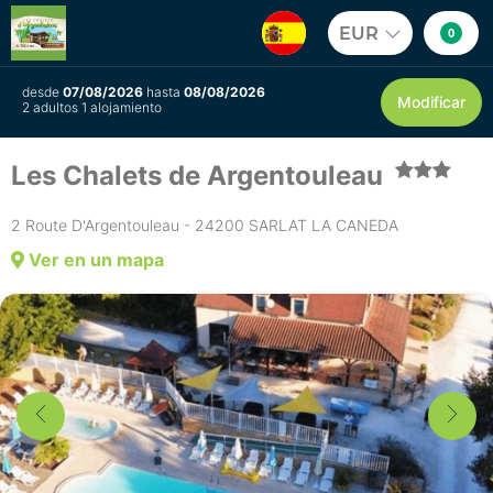
EUR
0
desde
07/08/2026
hasta
08/08/2026
Modificar
2 adultos 1 alojamiento
Les Chalets de Argentouleau
2 Route D'Argentouleau - 24200 SARLAT LA CANEDA
Ver en un mapa