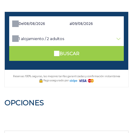
Del
al
1
alojamiento /
2
adultos
BUSCAR
Reservas 100% seguras, las mejores tarifas garantizadas y confirmación instantánea
Pago asegurado por
OPCIONES