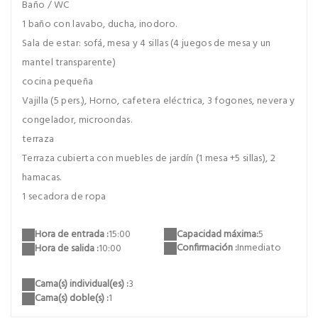
Baño / WC
1 baño con lavabo, ducha, inodoro.
Sala de estar: sofá, mesa y 4 sillas (4 juegos de mesa y un
mantel transparente)
cocina pequeña
Vajilla (5 pers.), Horno, cafetera eléctrica, 3 fogones, nevera y
congelador, microondas.
terraza
Terraza cubierta con muebles de jardín (1 mesa +5 sillas), 2
hamacas.
1 secadora de ropa
Capacidad máxima:
5
Hora de entrada :
15:00
Confirmación :
Inmediato
Hora de salida :
10:00
Cama(s) individual(es) :
3
Cama(s) doble(s) :
1