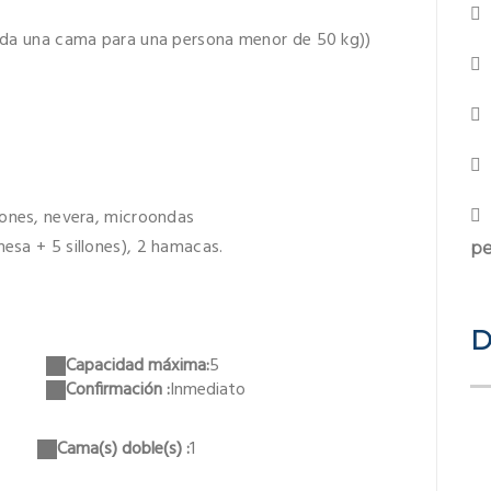
luida una cama para una persona menor de 50 kg))
ogones, nevera, microondas
mesa + 5 sillones), 2 hamacas.
pe
D
Capacidad máxima:
5
Confirmación :
Inmediato
Cama(s) doble(s) :
1