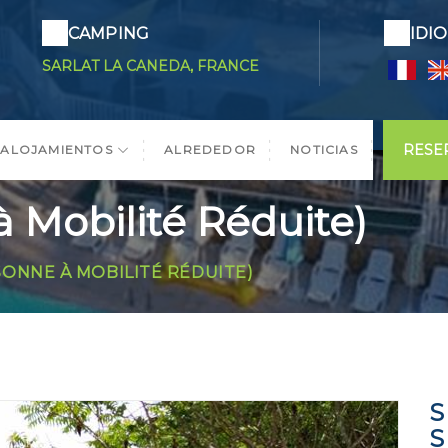
CAMPING
IDI
SARLAT LA CANEDA, FRANCE
RESE
ALOJAMIENTOS
ALREDEDOR
NOTICIAS
 Mobilité Réduite)
SONNE À MOBILITÉ RÉDUITE)
S
S