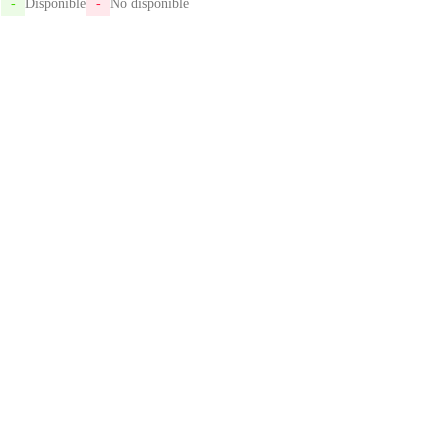
-
Disponible
-
No disponible