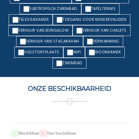
SUBTROPISCH ZWEMBAD
TAFELTENNIS
TELEVISIEKAMER
TOEGANG VOOR MINDERVALIDEN
VERHUUR VAN BUNGALOW
VERHUUR VAN CHALETS
VERHUUR VAN STACARAVAN
VERWARMING
VUILSTORTPLAATS
WIFI
WOONKAMER
ZWEMBAD
ONZE BESCHIKBAARHEID
-
Beschikbaar
-
Niet beschikbaar