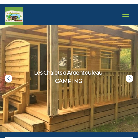
Toggl
naviga
Les Chalets d'Argentouleau
CAMPING