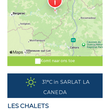
Komt naar ons toe
31°C
in SARLAT LA
CANEDA
LES CHALETS