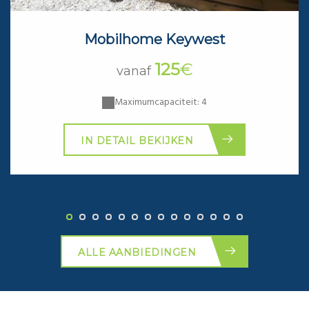
Mobilhome Keywest
125
€
vanaf
Maximumcapaciteit: 4
IN DETAIL BEKIJKEN
ALLE AANBIEDINGEN