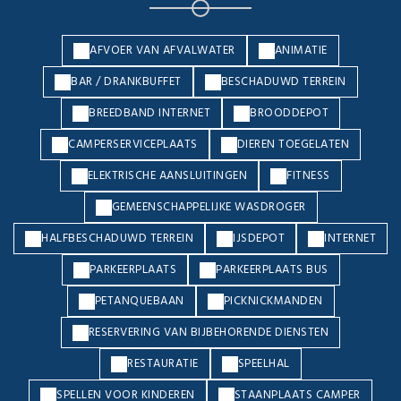
AFVOER VAN AFVALWATER
ANIMATIE
BAR / DRANKBUFFET
BESCHADUWD TERREIN
BREEDBAND INTERNET
BROODDEPOT
CAMPERSERVICEPLAATS
DIEREN TOEGELATEN
ELEKTRISCHE AANSLUITINGEN
FITNESS
GEMEENSCHAPPELIJKE WASDROGER
HALFBESCHADUWD TERREIN
IJSDEPOT
INTERNET
PARKEERPLAATS
PARKEERPLAATS BUS
PETANQUEBAAN
PICKNICKMANDEN
RESERVERING VAN BIJBEHORENDE DIENSTEN
RESTAURATIE
SPEELHAL
SPELLEN VOOR KINDEREN
STAANPLAATS CAMPER