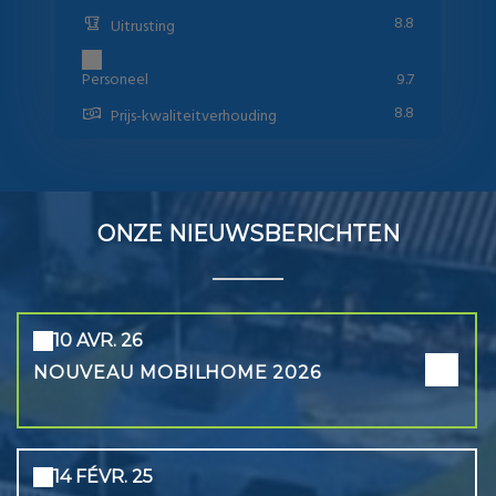
8.8
Uitrusting
Personeel
9.7
8.8
Prijs-kwaliteitverhouding
ONZE NIEUWSBERICHTEN
10 AVR. 26
NOUVEAU MOBILHOME 2026
14 FÉVR. 25