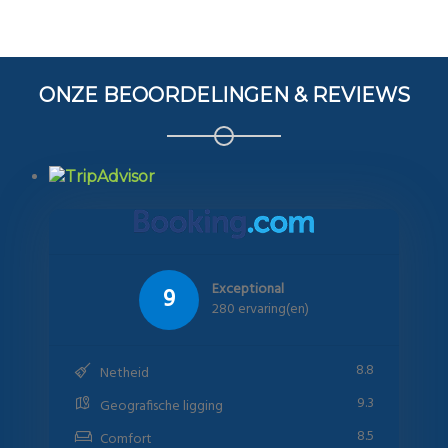
ONZE BEOORDELINGEN & REVIEWS
Exceptional
9
280 ervaring(en)
8.8
Netheid
9.3
Geografische ligging
8.5
Comfort