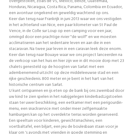
overgestoken, zoals de VS, Mexico, Belize, Guatemala,
Honduras, Nicaragua, Costa Rica, Panama, Colombia en Ecuador,
een avontuur ongekend en geweldig wachtend op ons.
Keer dan terug naar Frankrijk in juni 2013 waar we ons vestigden
in het achterland van Nice, een paar kilometer van St Paul de
Vence, in de Colle sur Loup op een camping voor een jaar,
omringd door een prachtige rivier "de wolf" en we moesten
acclimatiseren aan het sedentaire leven en aan die in een
stacaravan. Na twee jaar leven in een caravan leek deze enorm.
Keer dan terug naar Bouaye waar we ons project lanceerden na
de verkoop van het huis en hier zijn we in dit mooie dorp met 23
chalets genesteld op de hoogten van Sarlat met een
adembenemend uitzicht op deze middeleeuwse stad en een
rijke geschiedenis. 800 meter en je bent in het hart van het
historische centrum van Sarlat.
U kunt ontspannen en ijs eten op de bank bij ons zwembad door
uw kind te zien spelen in het nabijgelegen kinderbad.Ligstoelen
staan ter uwer beschikking, een eetkamer met een perigourdin-
menu, een snackservice met onder meer zelfgemaakte
hamburgers kan op het overdekte terras worden geserveerd.
Een speeltuin voor kinderen, gewichtsmachines, een
voetbaltafel, een biljart, een jeu de boulesbaan staan voor je
klaar om 's avonds met vrienden in goede stemming en