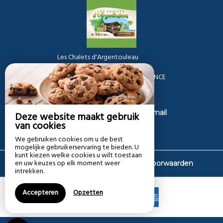
Les Chalets d'Argentouleau
2 Route D'Argentouleau,
24200 SARLAT LA CANEDA - FRANCE
+33 5 53 59 30 23
+33 6 08 21 01 52
Contact opnemen per e-mail
Deze website maakt gebruik
van cookies
We gebruiken cookies om u de best
mogelijke gebruikerservaring te bieden. U
kunt kiezen welke cookies u wilt toestaan
en uw keuzes op elk moment weer
|
Disclaimer
Algemene verkoopvoorwaarden
intrekken.
Accepteren
Opzetten