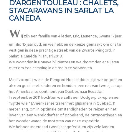
D'ARGENTOULEAU : CHALETS,
STACARAVANS IN SARLAT LA
CANEDA
W
ij zijn een familie van 4 leden, Eric, Laurence, Swana 17 jaar
en Tilio 15 jaar oud, en we hebben de keuze gemaakt om ons te
vestigen in deze prachtige streek van de Zwarte Périgord, in
Sarlat la Canéda in januari 2018.
We woonden in Bouaye bij Nantes en we droomden er al jaren
over om een camping in de regio te verwerven.
Maar voordat we in de Périgord Noir landden, zijn we begonnen
als een gezin met kinderen en honden, een reis van twee jaar op
het Amerikaanse continent van Quebec naar Ecuador.
In september 2011 kochten we zelfs een Dodge-pick-up en een
"vijfde wiel" (Amerikaanse trailer met glijbanen) in Quebec, 11
meter lang, om in optimale omstandigheden te reizen en het
leven van een werelddrafter of onbekend, de ontmoetingen en
het wonder waren de motoren van onze expeditie.
We hebben inderdaad twee jaar gefeest en zijn vele landen