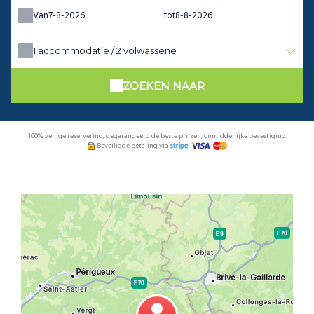
Van
tot
1
accommodatie /
2
volwassene
ZOEKEN NAAR
100% veilige reservering, gegarandeerd de beste prijzen, onmiddellijke bevestiging
Beveiligde betaling via