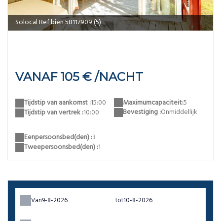
117909 (5)
salon Reve confort plus
VANAF 105 € /NACHT
Maximumcapaciteit:
5
Tijdstip van aankomst :
15:00
Bevestiging :
Onmiddellijk
Tijdstip van vertrek :
10:00
Eenpersoonsbed(den) :
3
Tweepersoonsbed(den) :
1
Van
tot